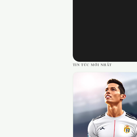
TIN TỨC MỚI NHẤT