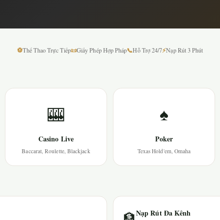
⚽
📜
📞
⚡
Thể Thao Trực Tiếp
Giấy Phép Hợp Pháp
Hỗ Trợ 24/7
Nạp Rút 3 Phút
🎰
♠
Casino Live
Poker
Baccarat, Roulette, Blackjack
Texas Hold'em, Omaha
Nạp Rút Đa Kênh
🏦