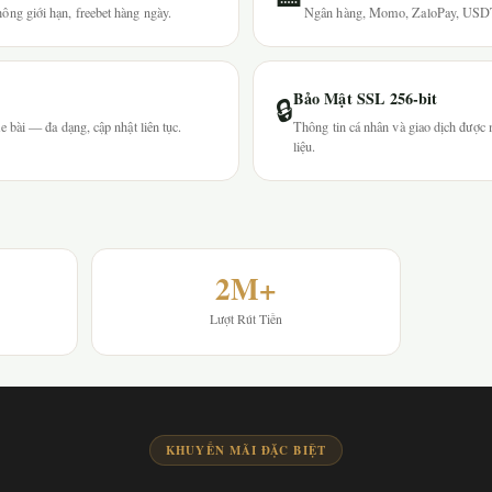
ông giới hạn, freebet hàng ngày.
Ngân hàng, Momo, ZaloPay, USDT 
Bảo Mật SSL 256-bit
🔒
me bài — đa dạng, cập nhật liên tục.
Thông tin cá nhân và giao dịch được 
liệu.
2M+
Lượt Rút Tiền
KHUYẾN MÃI ĐẶC BIỆT