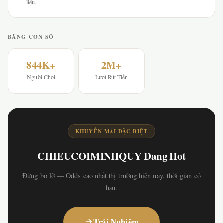
liệu.
BẰNG CON SỐ
844K+
2M+
Người Chơi
Lượt Rút Tiền
KHUYẾN MÃI ĐẶC BIỆT
CHIEUCOIMINHQUY Đang Hot
Đừng bỏ lỡ — Odds cao nhất thị trường hiện nay, thời gian có
hạn.
Trải Nghiệm