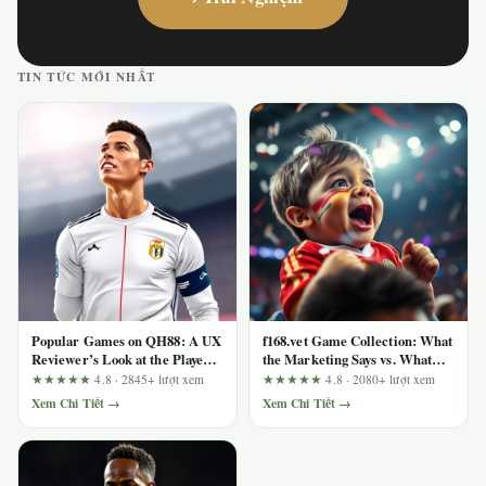
TIN TỨC MỚI NHẤT
Popular Games on QH88: A UX
f168.vet Game Collection: What
Reviewer’s Look at the Player
the Marketing Says vs. What
Experience
You Should Verify
★★★★★
4.8 · 2845+ lượt xem
★★★★★
4.8 · 2080+ lượt xem
Xem Chi Tiết →
Xem Chi Tiết →