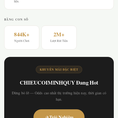
liệu.
BẰNG CON SỐ
844K+
2M+
Người Chơi
Lượt Rút Tiền
KHUYẾN MÃI ĐẶC BIỆT
CHIEUCOIMINHQUY Đang Hot
Đừng bỏ lỡ — Odds cao nhất thị trường hiện nay, thời gian có
hạn.
Trải Nghiệm