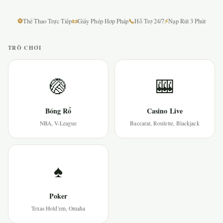
⚽
📜
📞
⚡
Thể Thao Trực Tiếp
Giấy Phép Hợp Pháp
Hỗ Trợ 24/7
Nạp Rút 3 Phút
TRÒ CHƠI
🏐
🎰
Bóng Rổ
Casino Live
NBA, V-League
Baccarat, Roulette, Blackjack
♠
Poker
Texas Hold'em, Omaha